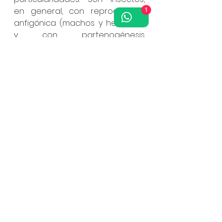
en general, con reproducción 
1
anfigónica (machos y hembras) 
y con partenogénesis 
arrenotoca. Las hembras 
fecundadas ponen huevos 
diploides, que darán lugar a 
hembras, y habloides, que darán 
lugar a machos, mientras que las 
no fecundadas solo ponen 
huevos haploides.
Son capaces de debilitar las 
plantas y las recubren de 
negrilla como consecuencia de 
la secreción de melaza.
Identificación
: Pequeñas moscas 
blancas que se alimentan de la 
savia de las hojas.