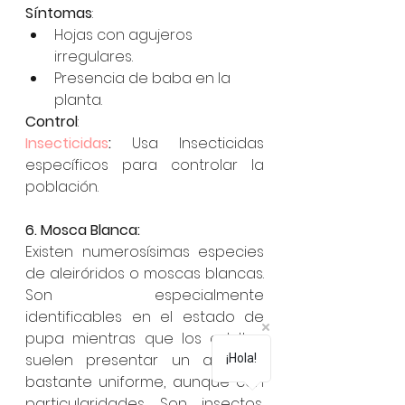
Síntomas
:
Hojas con agujeros 
irregulares.
Presencia de baba en la 
planta.
Control
:
Insecticidas
: 
Usa Insecticidas 
específicos para controlar la 
población.
6. Mosca Blanca:
Existen numerosísimas especies 
de aleiróridos o moscas blancas. 
Son especialmente 
identificables en el estado de 
pupa mientras que los adultos 
suelen presentar un aspecto 
¡Hola!
bastante uniforme, aunque con 
particularidades. Son insectos, 