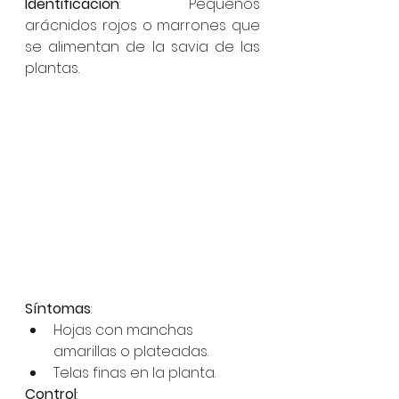
Identificación
: Pequeños 
arácnidos rojos o marrones que 
se alimentan de la savia de las 
plantas.
Síntomas
:
Hojas con manchas 
amarillas o plateadas.
Telas finas en la planta.
Control
: