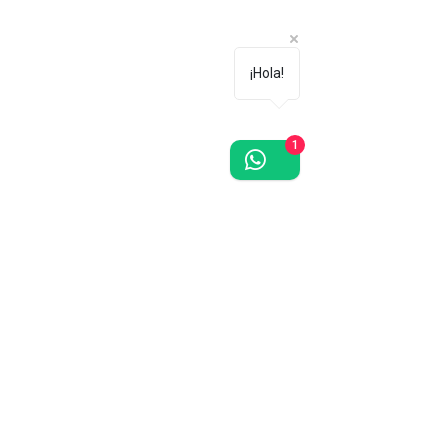
¡Hola!
1
¿Te gustan las orquídeas? Regístrate
gratis, recibe descuentos y promociones
en toda la tienda.
¡Únete!