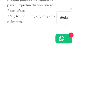
para Orquídea disponible en
7 tamaños:
3.5", 4", 5", 5.5", 6", 7" y 8" de
¡Hola!
diámetro.
1
¿Te gustan las orquídeas? Regístrate
gratis, recibe descuentos y promociones
en toda la tienda.
¡Únete!