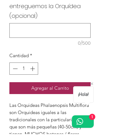
entreguemos la Orquídea
(opcional)
0/500
Cantidad
*
Agregar al Carrito
¡Hola!
Las Orquideas Phalaenopsis Multiflora
son Orquideas iguales a las
1
tradicionales con la particularidad de
que son más pequeñas (40-50cm) y
tienen MUCHOS botones / flores.