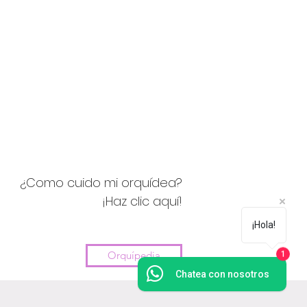
¿Como cuido mi orquídea?
¡Haz clic aquí!
¡Hola!
Orquípedia
1
Chatea con nosotros