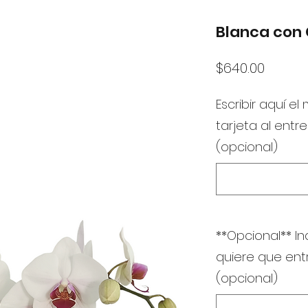
Blanca con 
Precio
$640.00
Escribir aquí el
tarjeta al entr
(opcional)
**Opcional** In
quiere que en
(opcional)