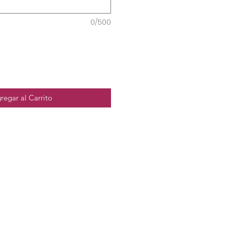
0/500
regar al Carrito