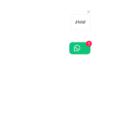
¡Hola!
1
¿Te gustan las orquídeas? Regístrate
gratis, recibe descuentos y promociones
en toda la tienda.
¡Únete!