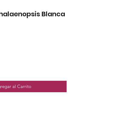
Phalaenopsis Blanca
regar al Carrito