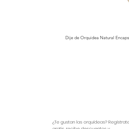
Dije de Orquidea Natural Encaps
¿Te gustan las orquídeas? Regístrat
gratis, recibe descuentos y