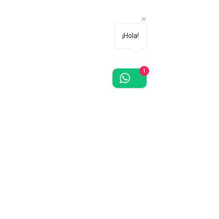
¡Hola!
1
¿Te gustan las orquídeas? Regístrate
gratis, recibe descuentos y promociones
en toda la tienda.
¡Únete!