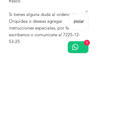
frasco.
Si tienes alguna duda al ordenar tu
Orquídea o deseas agregar
¡Hola!
instrucciones especiales, por favor
escribenos o comunicate al 7225-12-
53-25
1
¿Te gustan las orquídeas? Regístrate
gratis, recibe descuentos y promociones
en toda la tienda.
¡Únete!