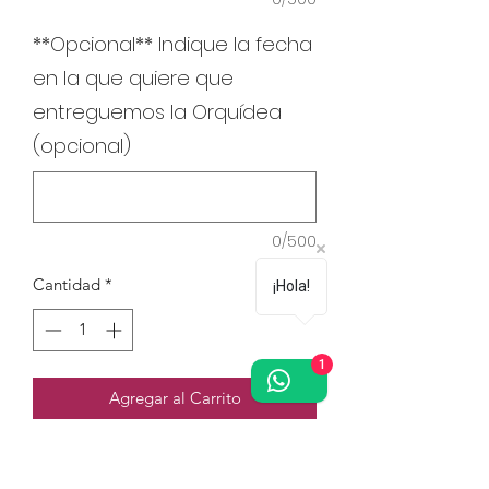
**Opcional** Indique la fecha
en la que quiere que
entreguemos la Orquídea
(opcional)
0/500
Cantidad
*
¡Hola!
1
Agregar al Carrito
Arreglo de 5 Phalaenopsis Fiusha en
una maceta grande de cerámica