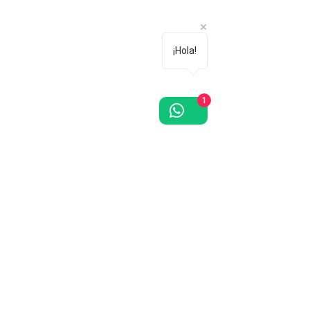
¡Hola!
1
¿Te gustan las orquídeas? Regístrate
gratis, recibe descuentos y promociones
en toda la tienda.
¡Únete!