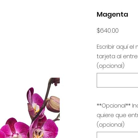
Magenta
Precio
$640.00
Escribir aquí el
tarjeta al entr
(opcional)
**Opcional** In
quiere que en
(opcional)