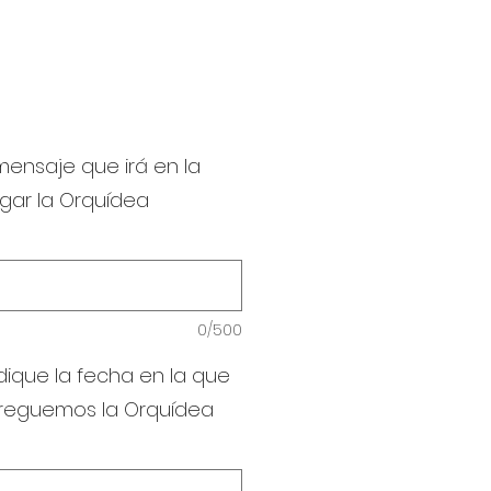
 mensaje que irá en la
egar la Orquídea
0/500
dique la fecha en la que
treguemos la Orquídea