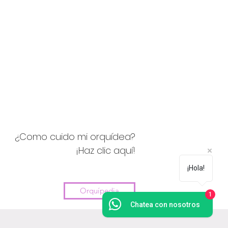
¿Como cuido mi orquídea?
¡Haz clic aquí!
¡Hola!
Orquípedia
1
Chatea con nosotros