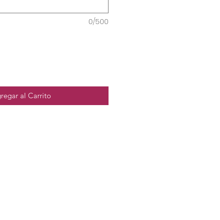
0/500
regar al Carrito