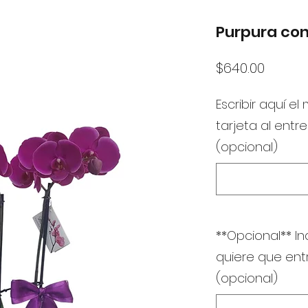
Purpura con
Precio
$640.00
Escribir aquí el
tarjeta al entr
(opcional)
**Opcional** In
quiere que en
(opcional)