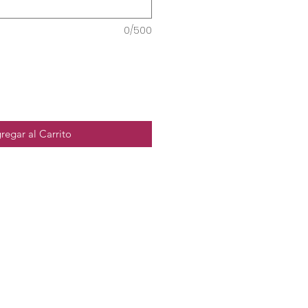
0/500
regar al Carrito