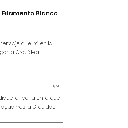
 Filamento Blanco
 mensaje que irá en la
egar la Orquídea
0/500
dique la fecha en la que
treguemos la Orquídea