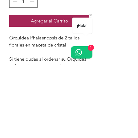
Agregar al Carrito
¡Hola!
Orquidea Phalaenopsis de 2 tallos
florales en maceta de cristal
1
Si tiene dudas al ordenar su Orquídea
o desea Agregar Instrucciones
Especiales, favor de comunicarse al
722 512 53 25
¿Te gustan las orquídeas? Regístrate
gratis, recibe descuentos y promociones
en toda la tienda.
¡Únete!