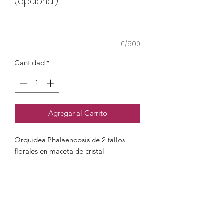
(opcional)
0/500
Cantidad
*
Agregar al Carrito
Orquidea Phalaenopsis de 2 tallos
florales en maceta de cristal
Si tiene dudas al ordenar su Orquídea
o desea Agregar Instrucciones
Especiales, favor de comunicarse al
722 512 53 25