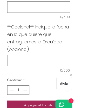
0/500
**Opcional** Indique la fecha
en la que quiere que
entreguemos la Orquídea
(opcional)
0/500
Cantidad
*
¡Hola!
1
Agregar al Carrito